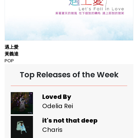
遇上愛
黃義達
POP
Top Releases of the Week
Loved By
Odelia Rei
it's not that deep
Charis