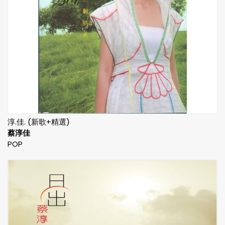
淳.佳. (新歌+精選)
蔡淳佳
POP