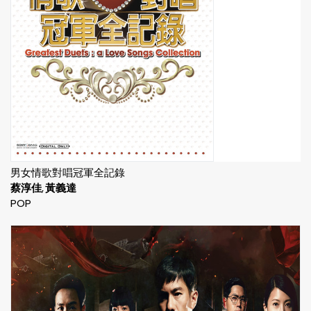
男女情歌對唱冠軍全記錄
蔡淳佳
黃義達
POP