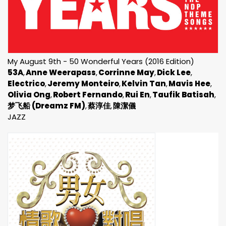
My August 9th - 50 Wonderful Years (2016 Edition)
53A
Anne Weerapass
Corrinne May
Dick Lee
Electrico
Jeremy Monteiro
Kelvin Tan
Mavis Hee
Olivia Ong
Robert Fernando
Rui En
Taufik Batisah
梦飞船 (Dreamz FM)
蔡淳佳
陳潔儀
JAZZ